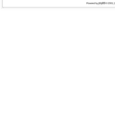
phpBB
Powered by
© 2001, 