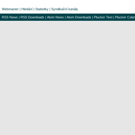
Webmaster
|
Hledání
|
Statistiky
|
Syndikační kanály
RSS News
|
RSS Downloads
|
Atom News
|
Atom Downloads
|
Plucker Text
|
Plucker Color