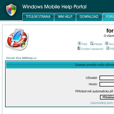
fo
O všem
FAQ
Hledat
Sez
Osobní nastavení
Při
Obsah fóra WMHelp.cz
Zadejte prosím vaše uživa
Uživatel:
Heslo:
Přihlásit mě automaticky př
Zapomněl(a) jsem 