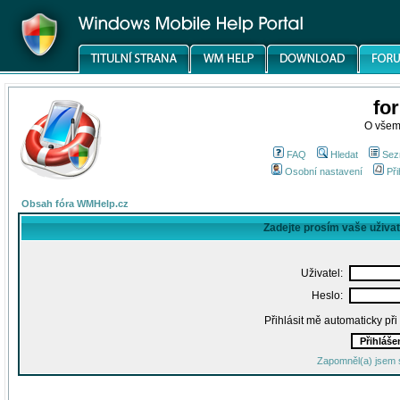
fo
O všem
FAQ
Hledat
Sez
Osobní nastavení
Při
Obsah fóra WMHelp.cz
Zadejte prosím vaše uživa
Uživatel:
Heslo:
Přihlásit mě automaticky př
Zapomněl(a) jsem 