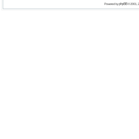
phpBB
Powered by
© 2001, 