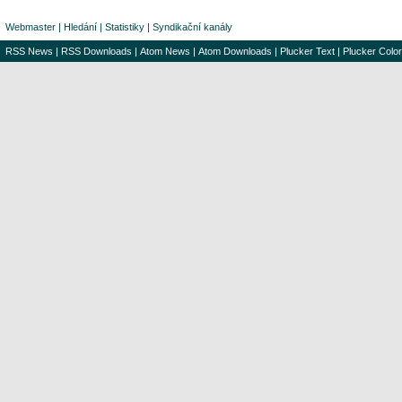
Webmaster
|
Hledání
|
Statistiky
|
Syndikační kanály
RSS News
|
RSS Downloads
|
Atom News
|
Atom Downloads
|
Plucker Text
|
Plucker Color