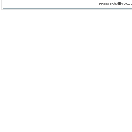
phpBB
Powered by
© 2001, 