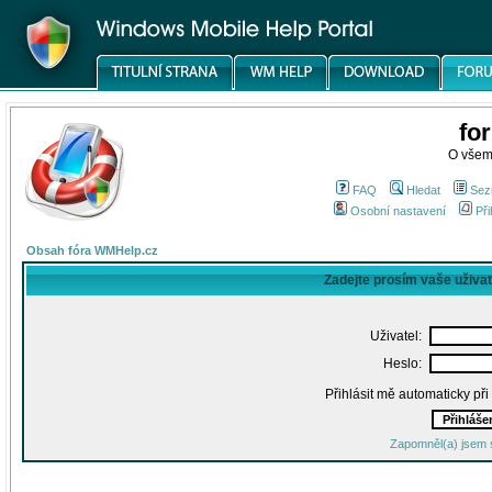
fo
O všem
FAQ
Hledat
Sez
Osobní nastavení
Při
Obsah fóra WMHelp.cz
Zadejte prosím vaše uživa
Uživatel:
Heslo:
Přihlásit mě automaticky př
Zapomněl(a) jsem 