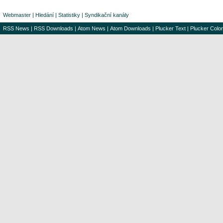
Webmaster
|
Hledání
|
Statistiky
|
Syndikační kanály
RSS News
|
RSS Downloads
|
Atom News
|
Atom Downloads
|
Plucker Text
|
Plucker Color