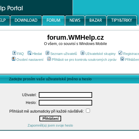
forum.WMHelp.cz
O všem, co souvisí s Windows Mobile
FAQ
Hledat
Seznam uživatelů
Uživatelské skupiny
Registrac
Osobní nastavení
Přihlásit se pro kontrolu soukromých zpráv
Přihlášen
Zadejte prosím vaše uživatelské jméno a heslo
Uživatel:
Heslo:
Přihlásit mě automaticky při každé návštěvě:
Zapomněl(a) jsem svoje heslo