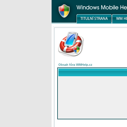
Obsah fóra WMHelp.cz