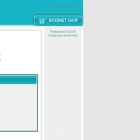
windowsmobile.cz
Reklama
/
Ceník
Vstup pro inzerenty
e
í