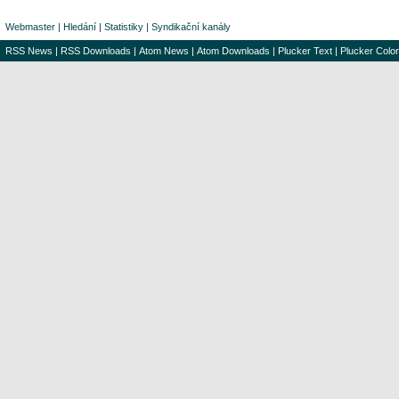
Webmaster
|
Hledání
|
Statistiky
|
Syndikační kanály
RSS News
|
RSS Downloads
|
Atom News
|
Atom Downloads
|
Plucker Text
|
Plucker Color