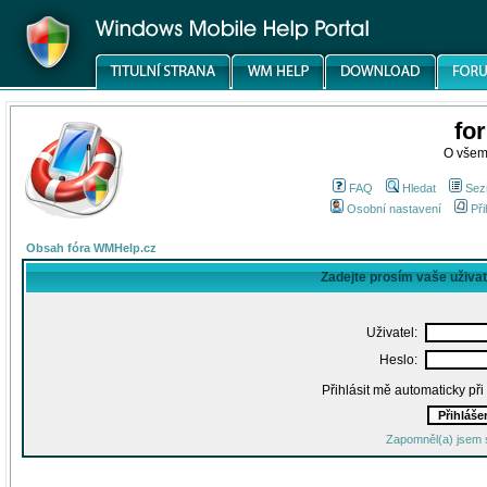
fo
O všem
FAQ
Hledat
Sez
Osobní nastavení
Při
Obsah fóra WMHelp.cz
Zadejte prosím vaše uživa
Uživatel:
Heslo:
Přihlásit mě automaticky př
Zapomněl(a) jsem 