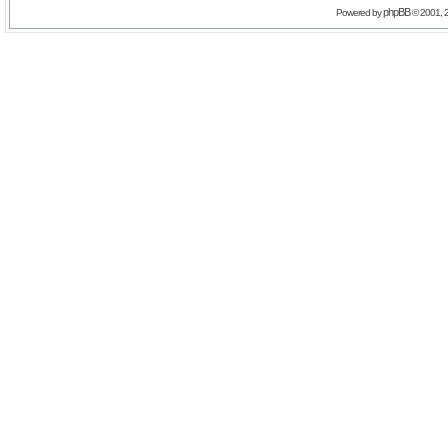
phpBB
Powered by
© 2001, 