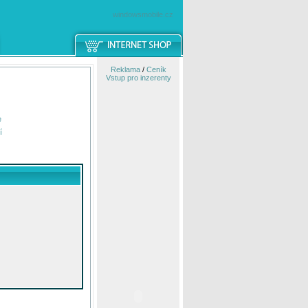
windowsmobile.cz
Reklama
/
Ceník
Vstup pro inzerenty
e
í