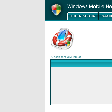
Obsah fóra WMHelp.cz