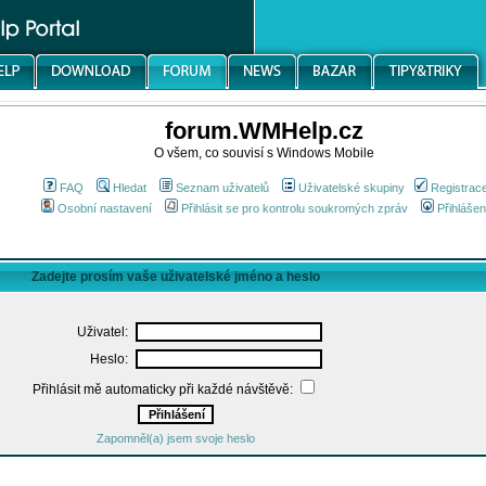
forum.WMHelp.cz
O všem, co souvisí s Windows Mobile
FAQ
Hledat
Seznam uživatelů
Uživatelské skupiny
Registrac
Osobní nastavení
Přihlásit se pro kontrolu soukromých zpráv
Přihlášen
Zadejte prosím vaše uživatelské jméno a heslo
Uživatel:
Heslo:
Přihlásit mě automaticky při každé návštěvě:
Zapomněl(a) jsem svoje heslo