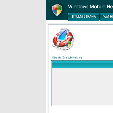
Obsah fóra WMHelp.cz