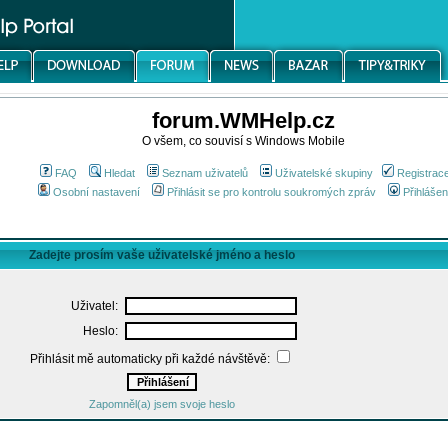
forum.WMHelp.cz
O všem, co souvisí s Windows Mobile
FAQ
Hledat
Seznam uživatelů
Uživatelské skupiny
Registrac
Osobní nastavení
Přihlásit se pro kontrolu soukromých zpráv
Přihlášen
Zadejte prosím vaše uživatelské jméno a heslo
Uživatel:
Heslo:
Přihlásit mě automaticky při každé návštěvě:
Zapomněl(a) jsem svoje heslo