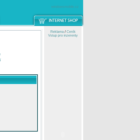
windowsmobile.cz
Reklama
/
Ceník
Vstup pro inzerenty
e
í