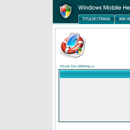
Obsah fóra WMHelp.cz