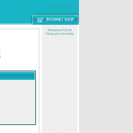
windowsmobile.cz
Reklama
/
Ceník
Vstup pro inzerenty
e
í