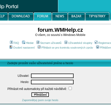
forum.WMHelp.cz
O všem, co souvisí s Windows Mobile
FAQ
Hledat
Seznam uživatelů
Uživatelské skupiny
Registrac
Osobní nastavení
Přihlásit se pro kontrolu soukromých zpráv
Přihlášen
Zadejte prosím vaše uživatelské jméno a heslo
Uživatel:
Heslo:
Přihlásit mě automaticky při každé návštěvě:
Zapomněl(a) jsem svoje heslo