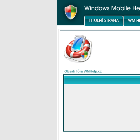
Obsah fóra WMHelp.cz