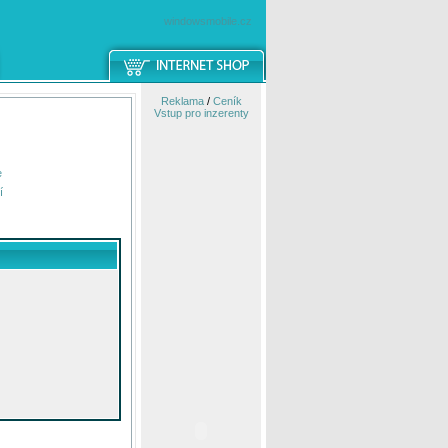
windowsmobile.cz
Reklama
/
Ceník
Vstup pro inzerenty
e
í