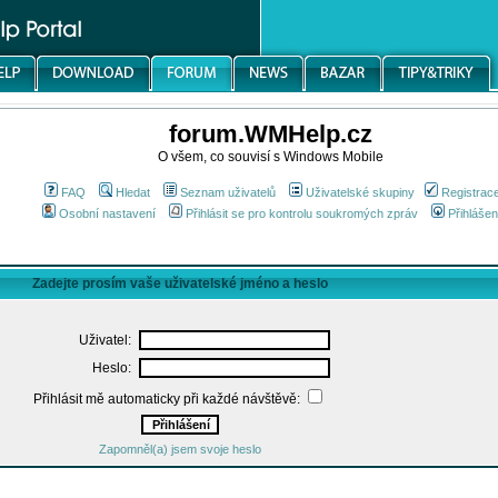
forum.WMHelp.cz
O všem, co souvisí s Windows Mobile
FAQ
Hledat
Seznam uživatelů
Uživatelské skupiny
Registrac
Osobní nastavení
Přihlásit se pro kontrolu soukromých zpráv
Přihlášen
Zadejte prosím vaše uživatelské jméno a heslo
Uživatel:
Heslo:
Přihlásit mě automaticky při každé návštěvě:
Zapomněl(a) jsem svoje heslo