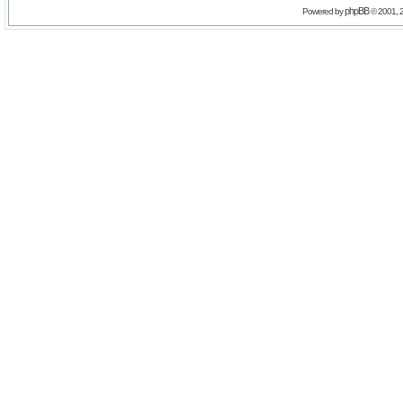
phpBB
Powered by
© 2001, 