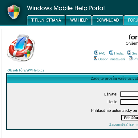
fo
O všem
FAQ
Hledat
Sez
Osobní nastavení
Při
Obsah fóra WMHelp.cz
Zadejte prosím vaše uživa
Uživatel:
Heslo:
Přihlásit mě automaticky př
Zapomněl(a) jsem 