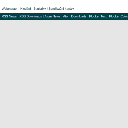
Webmaster
|
Hledání
|
Statistiky
|
Syndikační kanály
RSS News
|
RSS Downloads
|
Atom News
|
Atom Downloads
|
Plucker Text
|
Plucker Color