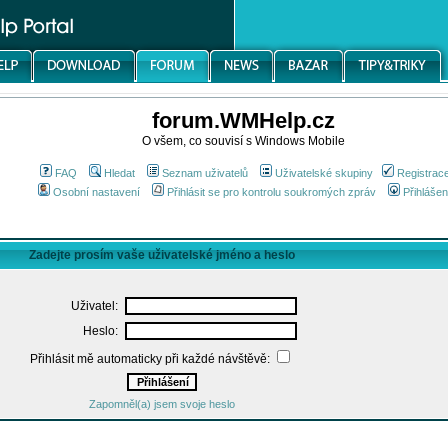
forum.WMHelp.cz
O všem, co souvisí s Windows Mobile
FAQ
Hledat
Seznam uživatelů
Uživatelské skupiny
Registrac
Osobní nastavení
Přihlásit se pro kontrolu soukromých zpráv
Přihlášen
Zadejte prosím vaše uživatelské jméno a heslo
Uživatel:
Heslo:
Přihlásit mě automaticky při každé návštěvě:
Zapomněl(a) jsem svoje heslo