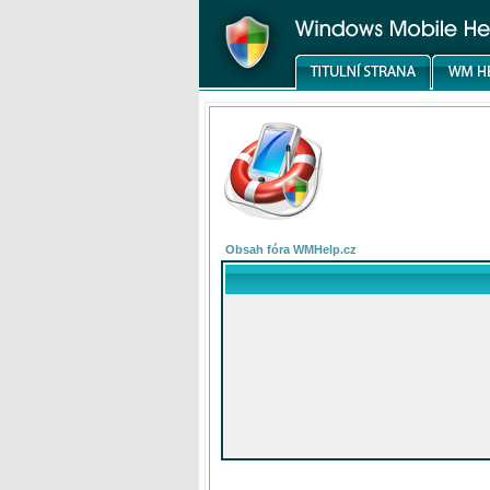
Obsah fóra WMHelp.cz