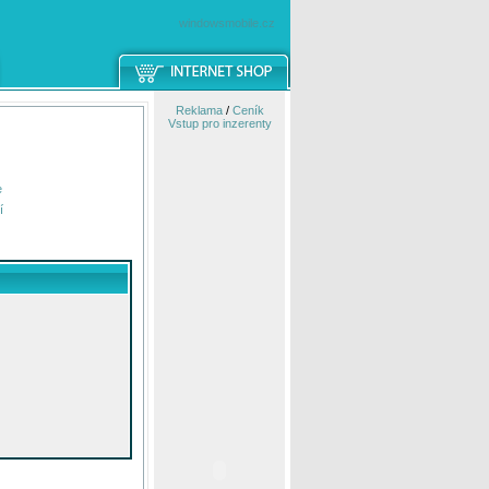
windowsmobile.cz
Reklama
/
Ceník
Vstup pro inzerenty
e
í