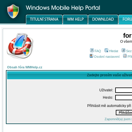
fo
O všem
FAQ
Hledat
Sez
Osobní nastavení
Při
Obsah fóra WMHelp.cz
Zadejte prosím vaše uživa
Uživatel:
Heslo:
Přihlásit mě automaticky př
Zapomněl(a) jsem 