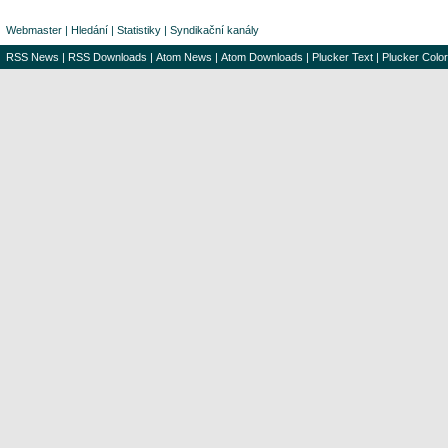
Webmaster
|
Hledání
|
Statistiky
|
Syndikační kanály
RSS News
|
RSS Downloads
|
Atom News
|
Atom Downloads
|
Plucker Text
|
Plucker Color