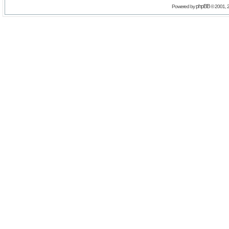
phpBB
Powered by
© 2001, 