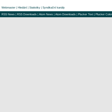
Webmaster
|
Hledání
|
Statistiky
|
Syndikační kanály
RSS News
|
RSS Downloads
|
Atom News
|
Atom Downloads
|
Plucker Text
|
Plucker Color