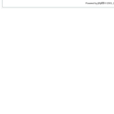
phpBB
Powered by
© 2001, 