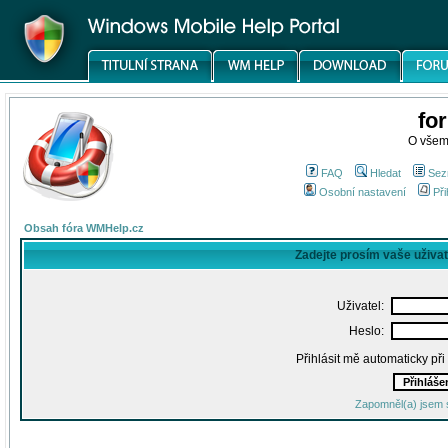
fo
O všem
FAQ
Hledat
Sez
Osobní nastavení
Při
Obsah fóra WMHelp.cz
Zadejte prosím vaše uživa
Uživatel:
Heslo:
Přihlásit mě automaticky př
Zapomněl(a) jsem 