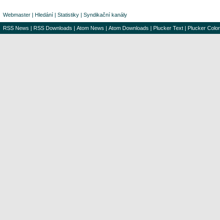
Webmaster
|
Hledání
|
Statistiky
|
Syndikační kanály
RSS News
|
RSS Downloads
|
Atom News
|
Atom Downloads
|
Plucker Text
|
Plucker Color