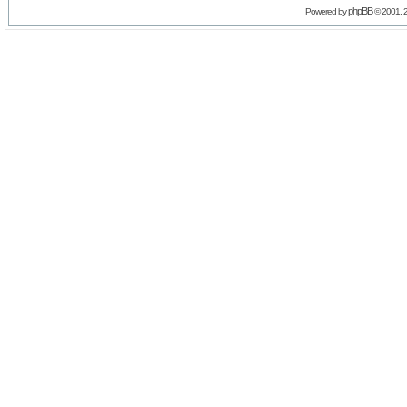
phpBB
Powered by
© 2001, 