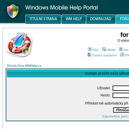
fo
O všem
FAQ
Hledat
Sez
Osobní nastavení
Při
Obsah fóra WMHelp.cz
Zadejte prosím vaše uživa
Uživatel:
Heslo:
Přihlásit mě automaticky př
Zapomněl(a) jsem 