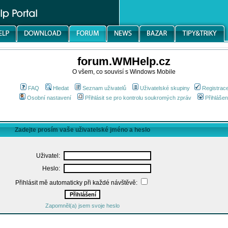
forum.WMHelp.cz
O všem, co souvisí s Windows Mobile
FAQ
Hledat
Seznam uživatelů
Uživatelské skupiny
Registrac
Osobní nastavení
Přihlásit se pro kontrolu soukromých zpráv
Přihlášen
Zadejte prosím vaše uživatelské jméno a heslo
Uživatel:
Heslo:
Přihlásit mě automaticky při každé návštěvě:
Zapomněl(a) jsem svoje heslo