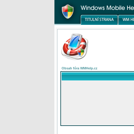
Obsah fóra WMHelp.cz