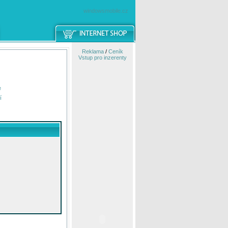
windowsmobile.cz
Reklama
/
Ceník
Vstup pro inzerenty
e
í