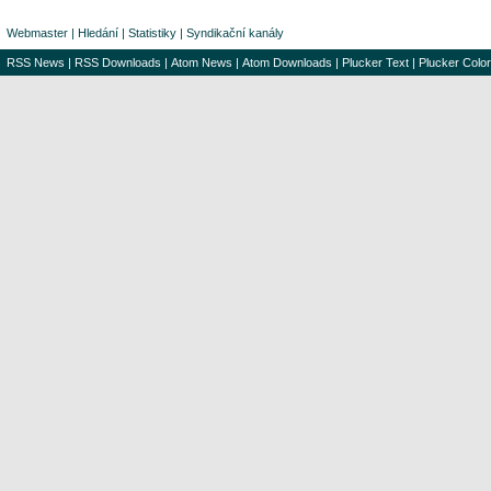
Webmaster
|
Hledání
|
Statistiky
|
Syndikační kanály
RSS News
|
RSS Downloads
|
Atom News
|
Atom Downloads
|
Plucker Text
|
Plucker Color