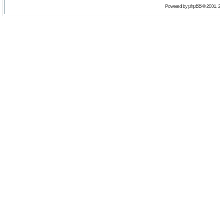
phpBB
Powered by
© 2001, 