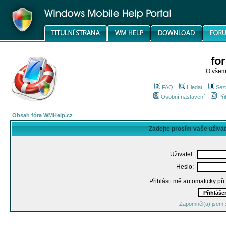
fo
O všem
FAQ
Hledat
Sez
Osobní nastavení
Při
Obsah fóra WMHelp.cz
Zadejte prosím vaše uživa
Uživatel:
Heslo:
Přihlásit mě automaticky př
Zapomněl(a) jsem 