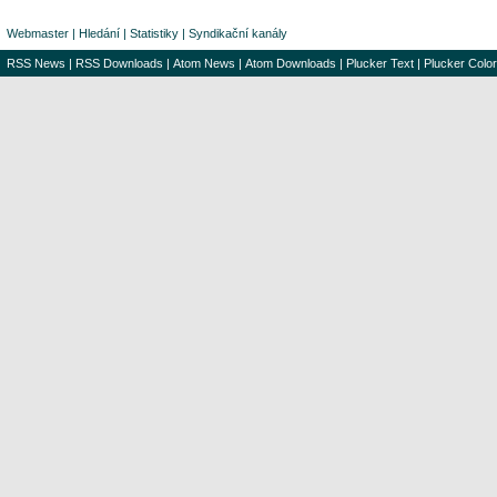
Webmaster
|
Hledání
|
Statistiky
|
Syndikační kanály
RSS News
|
RSS Downloads
|
Atom News
|
Atom Downloads
|
Plucker Text
|
Plucker Color