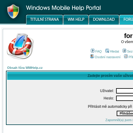
fo
O všem
FAQ
Hledat
Sez
Osobní nastavení
Při
Obsah fóra WMHelp.cz
Zadejte prosím vaše uživa
Uživatel:
Heslo:
Přihlásit mě automaticky př
Zapomněl(a) jsem 