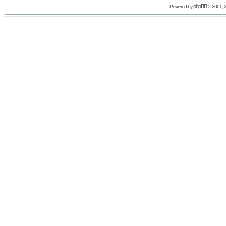
phpBB
Powered by
© 2001, 