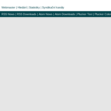
Webmaster
|
Hledání
|
Statistiky
|
Syndikační kanály
RSS News
|
RSS Downloads
|
Atom News
|
Atom Downloads
|
Plucker Text
|
Plucker Color