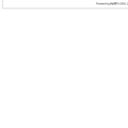
phpBB
Powered by
© 2001, 