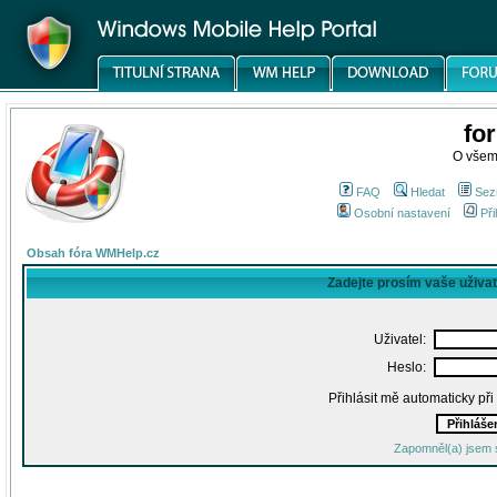
fo
O všem
FAQ
Hledat
Sez
Osobní nastavení
Při
Obsah fóra WMHelp.cz
Zadejte prosím vaše uživa
Uživatel:
Heslo:
Přihlásit mě automaticky př
Zapomněl(a) jsem 