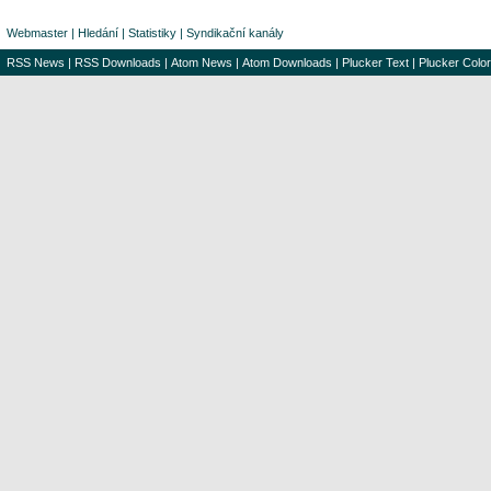
Webmaster
|
Hledání
|
Statistiky
|
Syndikační kanály
RSS News
|
RSS Downloads
|
Atom News
|
Atom Downloads
|
Plucker Text
|
Plucker Color