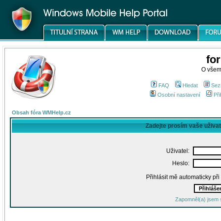
fo
O všem
FAQ
Hledat
Sez
Osobní nastavení
Při
Obsah fóra WMHelp.cz
Zadejte prosím vaše uživa
Uživatel:
Heslo:
Přihlásit mě automaticky př
Zapomněl(a) jsem 