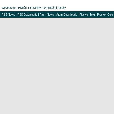
Webmaster
|
Hledání
|
Statistiky
|
Syndikační kanály
RSS News
|
RSS Downloads
|
Atom News
|
Atom Downloads
|
Plucker Text
|
Plucker Color