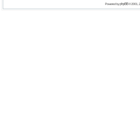
phpBB
Powered by
© 2001, 