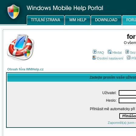
fo
O všem
FAQ
Hledat
Sez
Osobní nastavení
Při
Obsah fóra WMHelp.cz
Zadejte prosím vaše uživa
Uživatel:
Heslo:
Přihlásit mě automaticky př
Zapomněl(a) jsem 