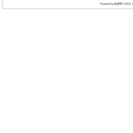
phpBB
Powered by
© 2001, 