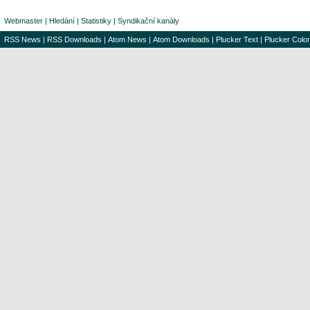
Webmaster
|
Hledání
|
Statistiky
|
Syndikační kanály
RSS News
|
RSS Downloads
|
Atom News
|
Atom Downloads
|
Plucker Text
|
Plucker Color