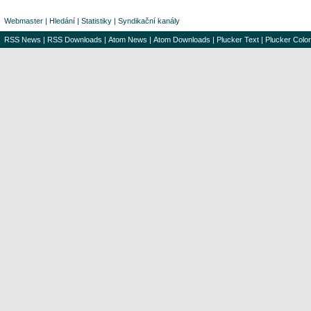
Webmaster
|
Hledání
|
Statistiky
|
Syndikační kanály
RSS News
|
RSS Downloads
|
Atom News
|
Atom Downloads
|
Plucker Text
|
Plucker Color