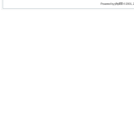
phpBB
Powered by
© 2001, 