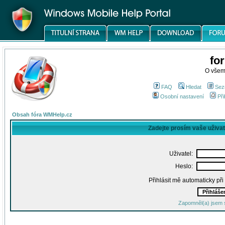
fo
O všem
FAQ
Hledat
Sez
Osobní nastavení
Při
Obsah fóra WMHelp.cz
Zadejte prosím vaše uživa
Uživatel:
Heslo:
Přihlásit mě automaticky př
Zapomněl(a) jsem 