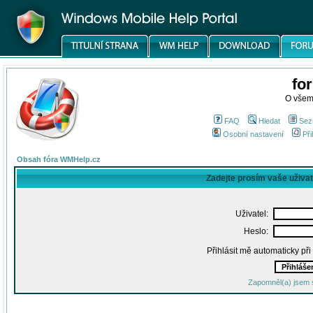
fo
O všem
FAQ
Hledat
Sez
Osobní nastavení
Při
Obsah fóra WMHelp.cz
Zadejte prosím vaše uživa
Uživatel:
Heslo:
Přihlásit mě automaticky př
Zapomněl(a) jsem 