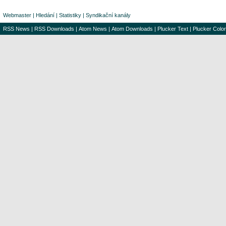
Webmaster
|
Hledání
|
Statistiky
|
Syndikační kanály
RSS News
|
RSS Downloads
|
Atom News
|
Atom Downloads
|
Plucker Text
|
Plucker Color