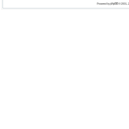
phpBB
Powered by
© 2001, 