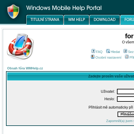
fo
O všem
FAQ
Hledat
Sez
Osobní nastavení
Při
Obsah fóra WMHelp.cz
Zadejte prosím vaše uživa
Uživatel:
Heslo:
Přihlásit mě automaticky př
Zapomněl(a) jsem 