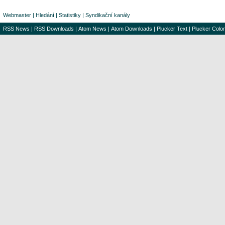
Webmaster
|
Hledání
|
Statistiky
|
Syndikační kanály
RSS News
|
RSS Downloads
|
Atom News
|
Atom Downloads
|
Plucker Text
|
Plucker Color