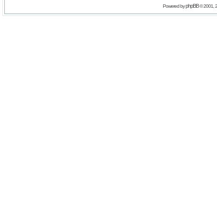
phpBB
Powered by
© 2001, 