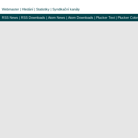
Webmaster
|
Hledání
|
Statistiky
|
Syndikační kanály
RSS News
|
RSS Downloads
|
Atom News
|
Atom Downloads
|
Plucker Text
|
Plucker Color