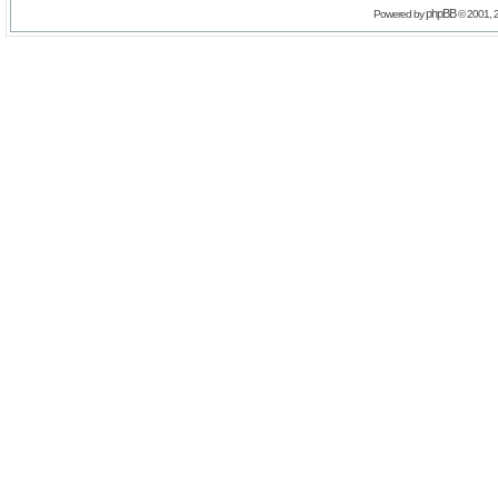
phpBB
Powered by
© 2001, 