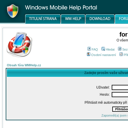
fo
O všem
FAQ
Hledat
Sez
Osobní nastavení
Při
Obsah fóra WMHelp.cz
Zadejte prosím vaše uživa
Uživatel:
Heslo:
Přihlásit mě automaticky př
Zapomněl(a) jsem 