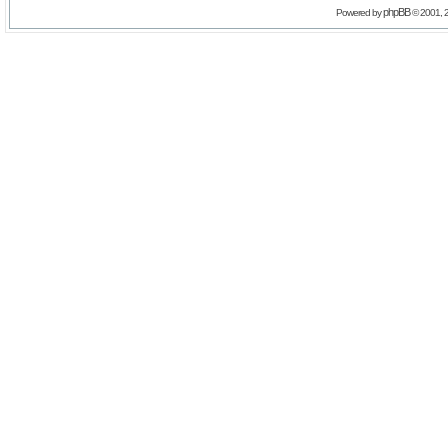
phpBB
Powered by
© 2001, 