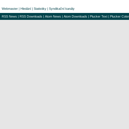
Webmaster
|
Hledání
|
Statistiky
|
Syndikační kanály
RSS News
|
RSS Downloads
|
Atom News
|
Atom Downloads
|
Plucker Text
|
Plucker Color