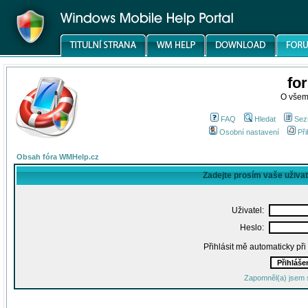
fo
O všem
FAQ
Hledat
Sez
Osobní nastavení
Při
Obsah fóra WMHelp.cz
Zadejte prosím vaše uživa
Uživatel:
Heslo:
Přihlásit mě automaticky př
Zapomněl(a) jsem 