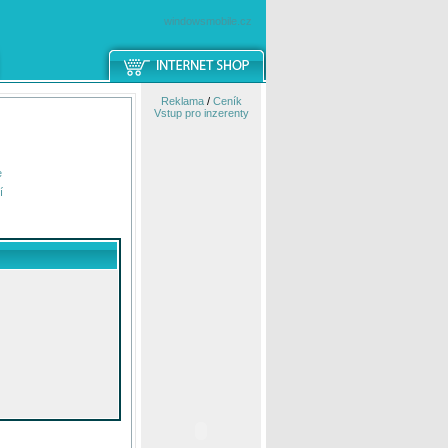
windowsmobile.cz
Reklama
/
Ceník
Vstup pro inzerenty
e
í