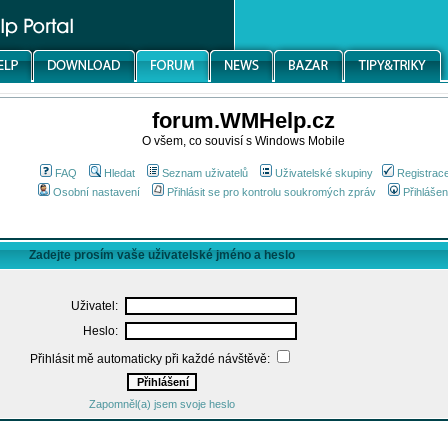
forum.WMHelp.cz
O všem, co souvisí s Windows Mobile
FAQ
Hledat
Seznam uživatelů
Uživatelské skupiny
Registrac
Osobní nastavení
Přihlásit se pro kontrolu soukromých zpráv
Přihlášen
Zadejte prosím vaše uživatelské jméno a heslo
Uživatel:
Heslo:
Přihlásit mě automaticky při každé návštěvě:
Zapomněl(a) jsem svoje heslo