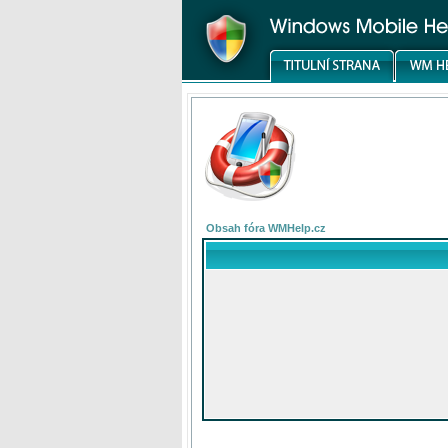
Obsah fóra WMHelp.cz