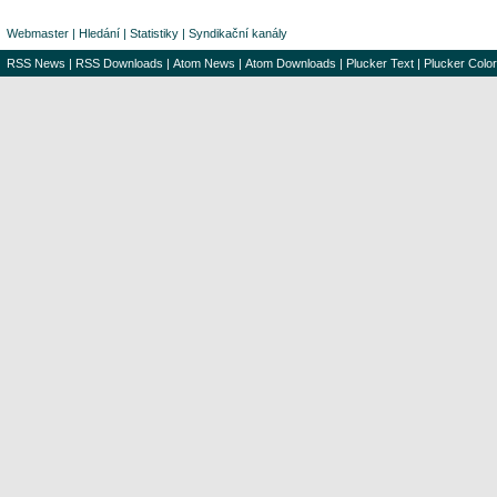
Webmaster
|
Hledání
|
Statistiky
|
Syndikační kanály
RSS News
|
RSS Downloads
|
Atom News
|
Atom Downloads
|
Plucker Text
|
Plucker Color