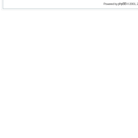
phpBB
Powered by
© 2001, 