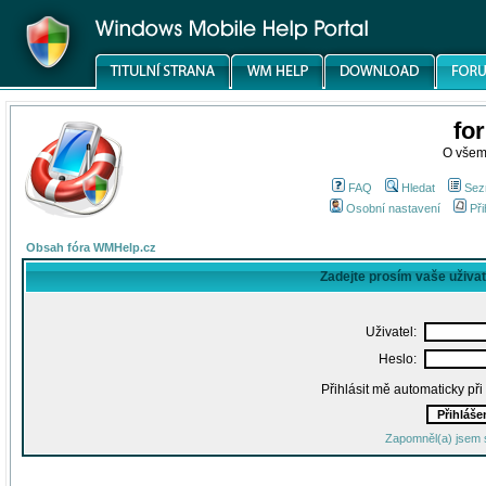
fo
O všem
FAQ
Hledat
Sez
Osobní nastavení
Při
Obsah fóra WMHelp.cz
Zadejte prosím vaše uživa
Uživatel:
Heslo:
Přihlásit mě automaticky př
Zapomněl(a) jsem 