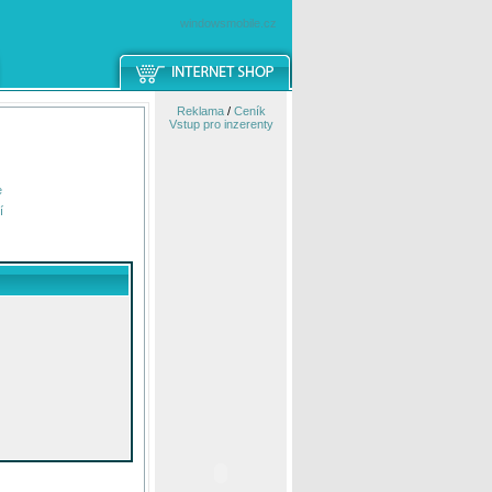
windowsmobile.cz
Reklama
/
Ceník
Vstup pro inzerenty
e
í