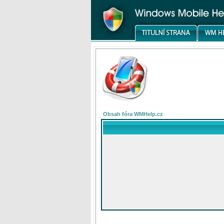
Obsah fóra WMHelp.cz