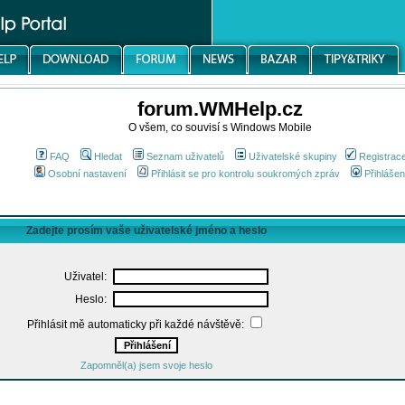
forum.WMHelp.cz
O všem, co souvisí s Windows Mobile
FAQ
Hledat
Seznam uživatelů
Uživatelské skupiny
Registrac
Osobní nastavení
Přihlásit se pro kontrolu soukromých zpráv
Přihlášen
Zadejte prosím vaše uživatelské jméno a heslo
Uživatel:
Heslo:
Přihlásit mě automaticky při každé návštěvě:
Zapomněl(a) jsem svoje heslo