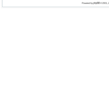
phpBB
Powered by
© 2001, 