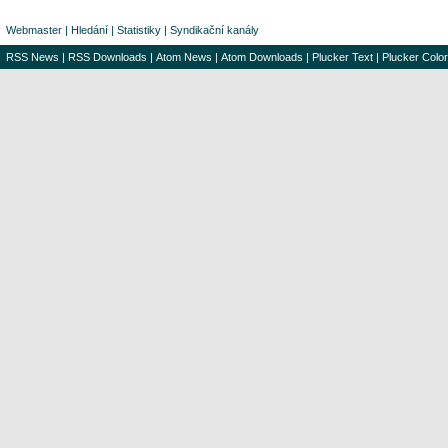
Webmaster
|
Hledání
|
Statistiky
|
Syndikační kanály
RSS News
|
RSS Downloads
|
Atom News
|
Atom Downloads
|
Plucker Text
|
Plucker Color