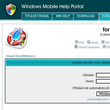
fo
O všem
FAQ
Hledat
Sez
Osobní nastavení
Při
Obsah fóra WMHelp.cz
Zadejte prosím vaše uživa
Uživatel:
Heslo:
Přihlásit mě automaticky př
Zapomněl(a) jsem 