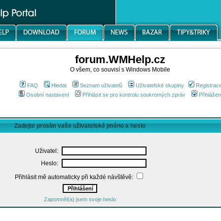
forum.WMHelp.cz
O všem, co souvisí s Windows Mobile
FAQ
Hledat
Seznam uživatelů
Uživatelské skupiny
Registrac
Osobní nastavení
Přihlásit se pro kontrolu soukromých zpráv
Přihlášen
Zadejte prosím vaše uživatelské jméno a heslo
Uživatel:
Heslo:
Přihlásit mě automaticky při každé návštěvě:
Zapomněl(a) jsem svoje heslo