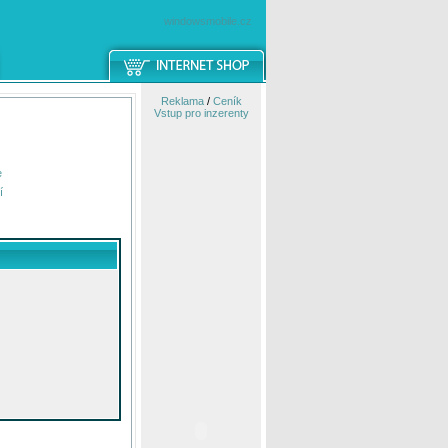
windowsmobile.cz
Reklama
/
Ceník
Vstup pro inzerenty
e
í