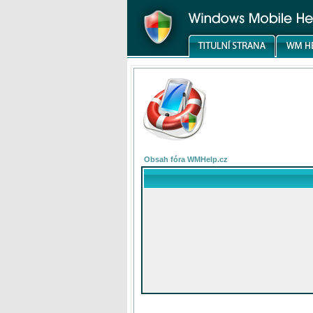
Obsah fóra WMHelp.cz