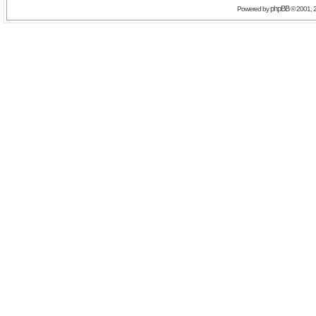
phpBB
Powered by
© 2001, 