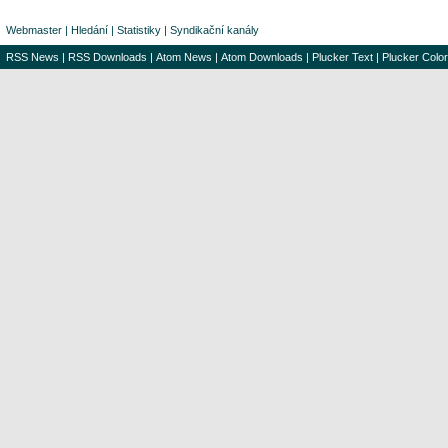
Webmaster
|
Hledání
|
Statistiky
|
Syndikační kanály
RSS News
|
RSS Downloads
|
Atom News
|
Atom Downloads
|
Plucker Text
|
Plucker Color