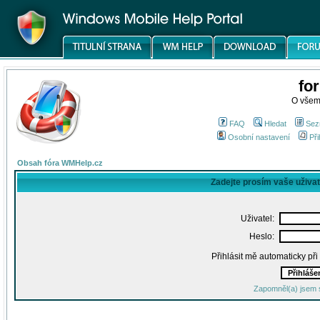
fo
O všem
FAQ
Hledat
Sez
Osobní nastavení
Při
Obsah fóra WMHelp.cz
Zadejte prosím vaše uživa
Uživatel:
Heslo:
Přihlásit mě automaticky př
Zapomněl(a) jsem 