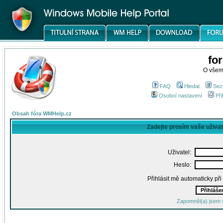
fo
O všem
FAQ
Hledat
Sez
Osobní nastavení
Při
Obsah fóra WMHelp.cz
Zadejte prosím vaše uživa
Uživatel:
Heslo:
Přihlásit mě automaticky př
Zapomněl(a) jsem 