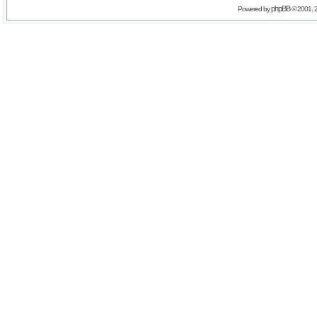
phpBB
Powered by
© 2001, 