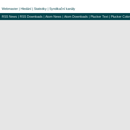
Webmaster
|
Hledání
|
Statistiky
|
Syndikační kanály
RSS News
|
RSS Downloads
|
Atom News
|
Atom Downloads
|
Plucker Text
|
Plucker Color