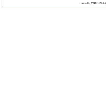
phpBB
Powered by
© 2001, 