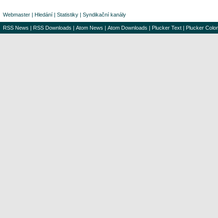
Webmaster
|
Hledání
|
Statistiky
|
Syndikační kanály
RSS News
|
RSS Downloads
|
Atom News
|
Atom Downloads
|
Plucker Text
|
Plucker Color