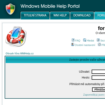
fo
O všem
FAQ
Hledat
Sez
Osobní nastavení
Při
Obsah fóra WMHelp.cz
Zadejte prosím vaše uživa
Uživatel:
Heslo:
Přihlásit mě automaticky př
Zapomněl(a) jsem 