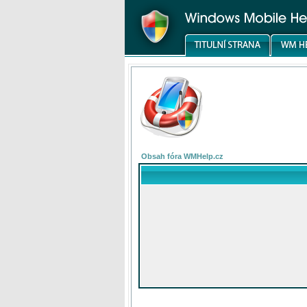
Obsah fóra WMHelp.cz