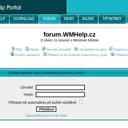
forum.WMHelp.cz
O všem, co souvisí s Windows Mobile
FAQ
Hledat
Seznam uživatelů
Uživatelské skupiny
Registrac
Osobní nastavení
Přihlásit se pro kontrolu soukromých zpráv
Přihlášen
Zadejte prosím vaše uživatelské jméno a heslo
Uživatel:
Heslo:
Přihlásit mě automaticky při každé návštěvě:
Zapomněl(a) jsem svoje heslo