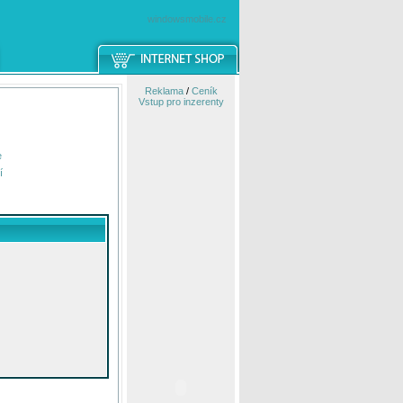
windowsmobile.cz
Reklama
/
Ceník
Vstup pro inzerenty
e
í