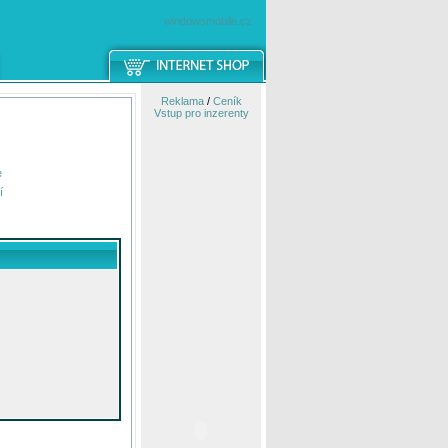
windowsmobile.cz
Reklama
/
Ceník
Vstup pro inzerenty
e
í