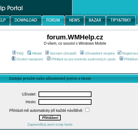
forum.WMHelp.cz
O všem, co souvisí s Windows Mobile
FAQ
Hledat
Seznam uživatelů
Uživatelské skupiny
Registrac
Osobní nastavení
Přihlásit se pro kontrolu soukromých zpráv
Přihlášen
Zadejte prosím vaše uživatelské jméno a heslo
Uživatel:
Heslo:
Přihlásit mě automaticky při každé návštěvě:
Zapomněl(a) jsem svoje heslo