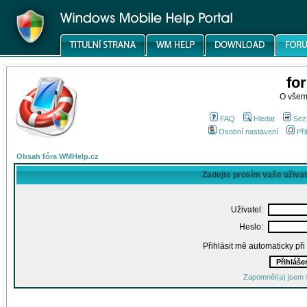
fo
O všem
FAQ
Hledat
Sez
Osobní nastavení
Při
Obsah fóra WMHelp.cz
Zadejte prosím vaše uživa
Uživatel:
Heslo:
Přihlásit mě automaticky př
Zapomněl(a) jsem 