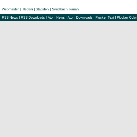
Webmaster
|
Hledání
|
Statistiky
|
Syndikační kanály
RSS News
|
RSS Downloads
|
Atom News
|
Atom Downloads
|
Plucker Text
|
Plucker Color