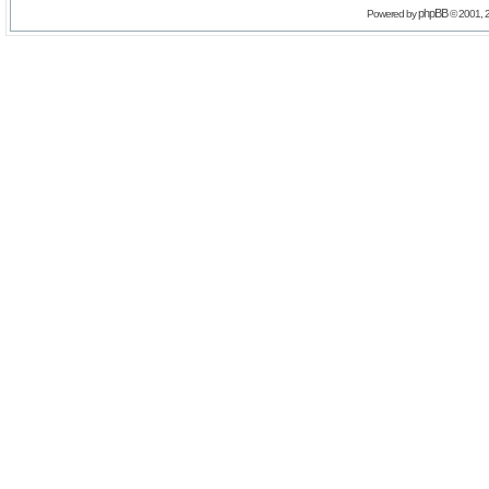
phpBB
Powered by
© 2001, 