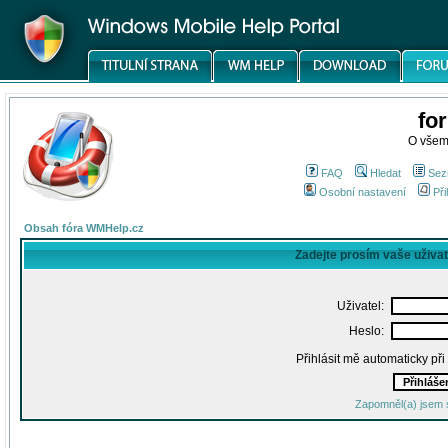
fo
O všem
FAQ
Hledat
Sez
Osobní nastavení
Při
Obsah fóra WMHelp.cz
Zadejte prosím vaše uživa
Uživatel:
Heslo:
Přihlásit mě automaticky př
Zapomněl(a) jsem 