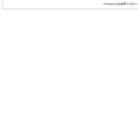
phpBB
Powered by
© 2001, 