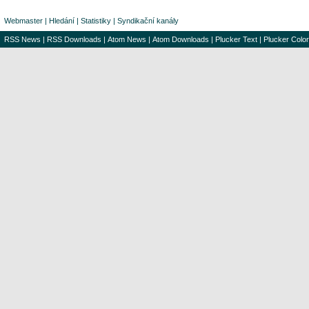
Webmaster
|
Hledání
|
Statistiky
|
Syndikační kanály
RSS News
|
RSS Downloads
|
Atom News
|
Atom Downloads
|
Plucker Text
|
Plucker Color