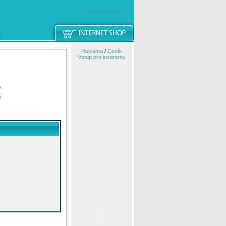
windowsmobile.cz
Reklama
/
Ceník
Vstup pro inzerenty
e
í