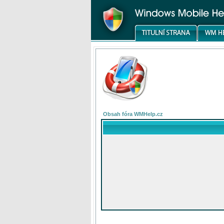
Obsah fóra WMHelp.cz