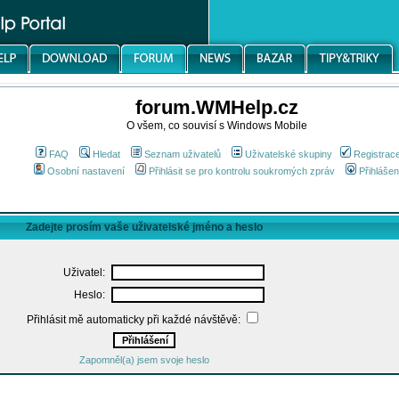
forum.WMHelp.cz
O všem, co souvisí s Windows Mobile
FAQ
Hledat
Seznam uživatelů
Uživatelské skupiny
Registrac
Osobní nastavení
Přihlásit se pro kontrolu soukromých zpráv
Přihlášen
Zadejte prosím vaše uživatelské jméno a heslo
Uživatel:
Heslo:
Přihlásit mě automaticky při každé návštěvě:
Zapomněl(a) jsem svoje heslo