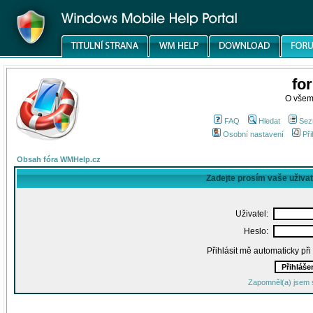
fo
O všem
FAQ
Hledat
Sez
Osobní nastavení
Při
Obsah fóra WMHelp.cz
Zadejte prosím vaše uživa
Uživatel:
Heslo:
Přihlásit mě automaticky př
Zapomněl(a) jsem 