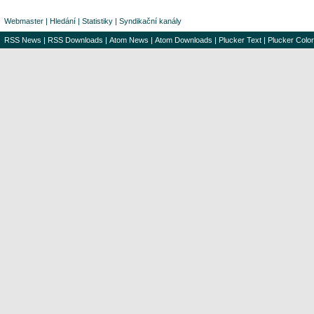
Webmaster
|
Hledání
|
Statistiky
|
Syndikační kanály
RSS News
|
RSS Downloads
|
Atom News
|
Atom Downloads
|
Plucker Text
|
Plucker Color