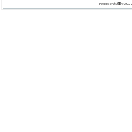
phpBB
Powered by
© 2001, 