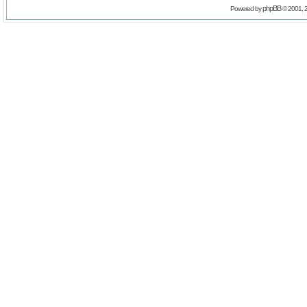
phpBB
Powered by
© 2001, 