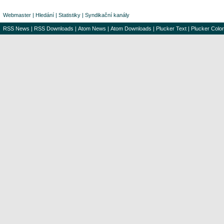
Webmaster
|
Hledání
|
Statistiky
|
Syndikační kanály
RSS News
|
RSS Downloads
|
Atom News
|
Atom Downloads
|
Plucker Text
|
Plucker Color