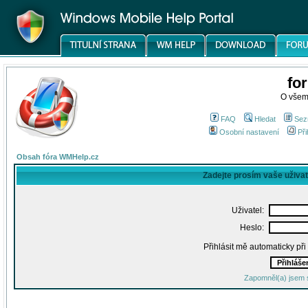
fo
O všem
FAQ
Hledat
Sez
Osobní nastavení
Při
Obsah fóra WMHelp.cz
Zadejte prosím vaše uživa
Uživatel:
Heslo:
Přihlásit mě automaticky př
Zapomněl(a) jsem 