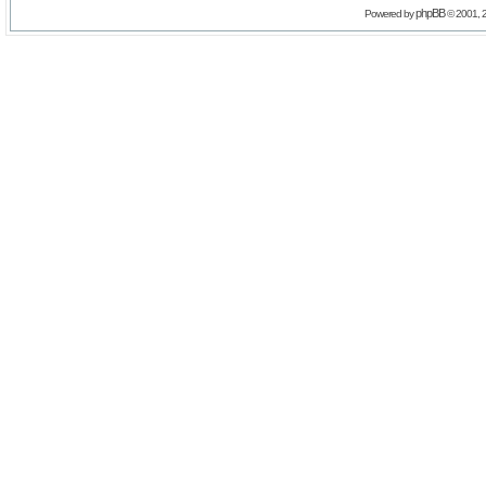
phpBB
Powered by
© 2001, 