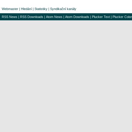
Webmaster
|
Hledání
|
Statistiky
|
Syndikační kanály
RSS News
|
RSS Downloads
|
Atom News
|
Atom Downloads
|
Plucker Text
|
Plucker Color