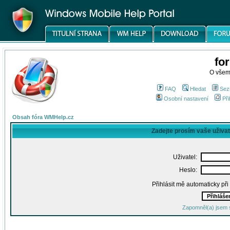
fo
O všem
FAQ
Hledat
Sez
Osobní nastavení
Při
Obsah fóra WMHelp.cz
Zadejte prosím vaše uživa
Uživatel:
Heslo:
Přihlásit mě automaticky př
Zapomněl(a) jsem 