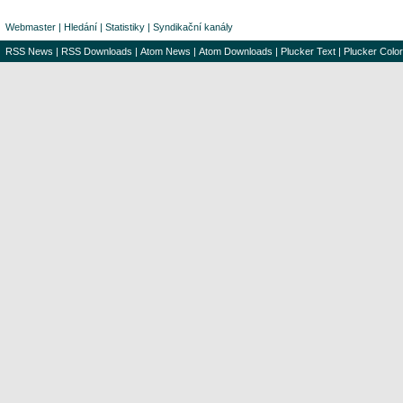
Webmaster
|
Hledání
|
Statistiky
|
Syndikační kanály
RSS News
|
RSS Downloads
|
Atom News
|
Atom Downloads
|
Plucker Text
|
Plucker Color