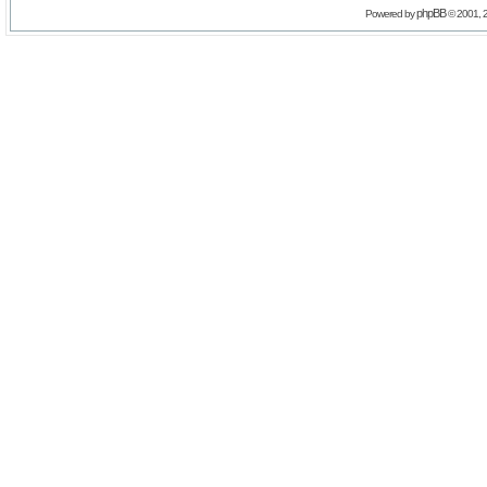
phpBB
Powered by
© 2001, 