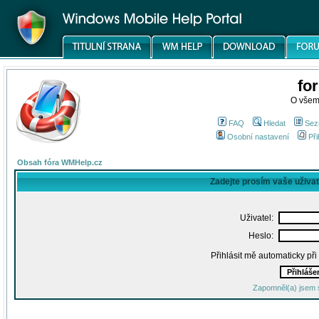
fo
O všem
FAQ
Hledat
Sez
Osobní nastavení
Při
Obsah fóra WMHelp.cz
Zadejte prosím vaše uživa
Uživatel:
Heslo:
Přihlásit mě automaticky př
Zapomněl(a) jsem 