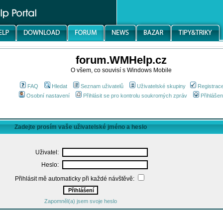
forum.WMHelp.cz
O všem, co souvisí s Windows Mobile
FAQ
Hledat
Seznam uživatelů
Uživatelské skupiny
Registrac
Osobní nastavení
Přihlásit se pro kontrolu soukromých zpráv
Přihlášen
Zadejte prosím vaše uživatelské jméno a heslo
Uživatel:
Heslo:
Přihlásit mě automaticky při každé návštěvě:
Zapomněl(a) jsem svoje heslo