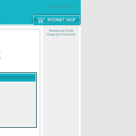
windowsmobile.cz
Reklama
/
Ceník
Vstup pro inzerenty
e
í