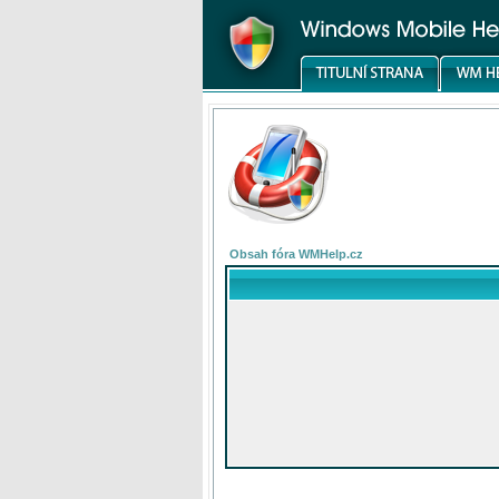
Obsah fóra WMHelp.cz