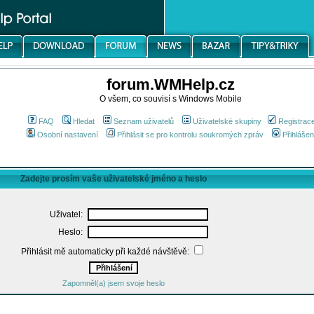
forum.WMHelp.cz
O všem, co souvisí s Windows Mobile
FAQ
Hledat
Seznam uživatelů
Uživatelské skupiny
Registrac
Osobní nastavení
Přihlásit se pro kontrolu soukromých zpráv
Přihlášen
Zadejte prosím vaše uživatelské jméno a heslo
Uživatel:
Heslo:
Přihlásit mě automaticky při každé návštěvě:
Zapomněl(a) jsem svoje heslo