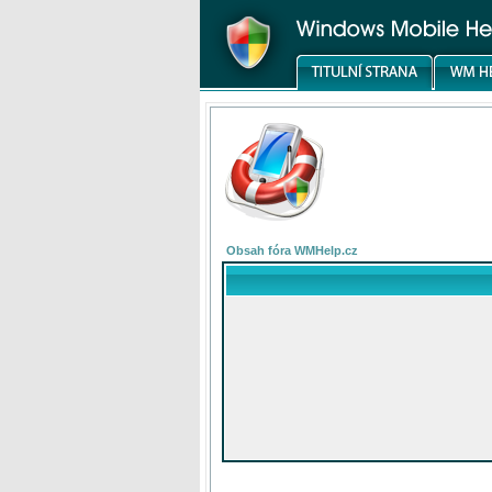
Obsah fóra WMHelp.cz