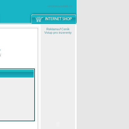
windowsmobile.cz
Reklama
/
Ceník
Vstup pro inzerenty
e
í