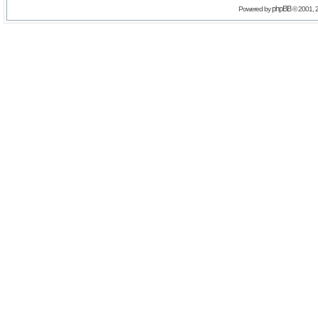
phpBB
Powered by
© 2001, 