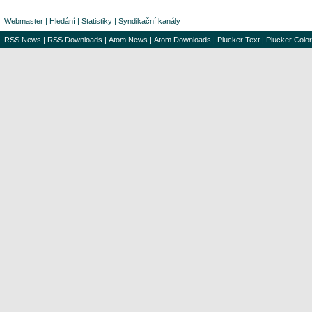
Webmaster
|
Hledání
|
Statistiky
|
Syndikační kanály
RSS News
|
RSS Downloads
|
Atom News
|
Atom Downloads
|
Plucker Text
|
Plucker Color