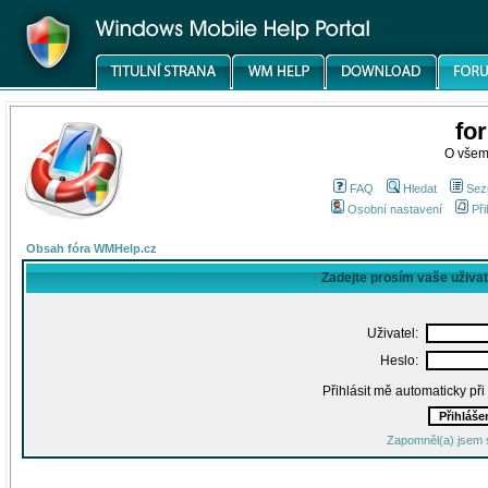
fo
O všem
FAQ
Hledat
Sez
Osobní nastavení
Při
Obsah fóra WMHelp.cz
Zadejte prosím vaše uživa
Uživatel:
Heslo:
Přihlásit mě automaticky př
Zapomněl(a) jsem 