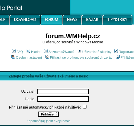
forum.WMHelp.cz
O všem, co souvisí s Windows Mobile
FAQ
Hledat
Seznam uživatelů
Uživatelské skupiny
Registrac
Osobní nastavení
Přihlásit se pro kontrolu soukromých zpráv
Přihlášen
Zadejte prosím vaše uživatelské jméno a heslo
Uživatel:
Heslo:
Přihlásit mě automaticky při každé návštěvě:
Zapomněl(a) jsem svoje heslo