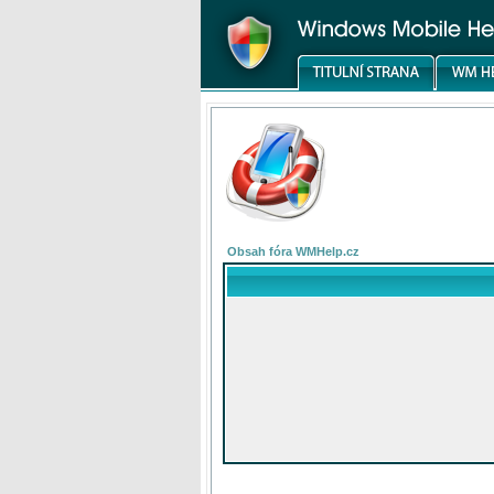
Obsah fóra WMHelp.cz