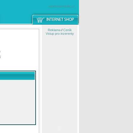
windowsmobile.cz
Reklama
/
Ceník
Vstup pro inzerenty
e
í