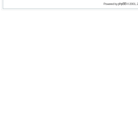
phpBB
Powered by
© 2001, 