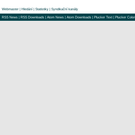
Webmaster
|
Hledání
|
Statistiky
|
Syndikační kanály
RSS News
|
RSS Downloads
|
Atom News
|
Atom Downloads
|
Plucker Text
|
Plucker Color