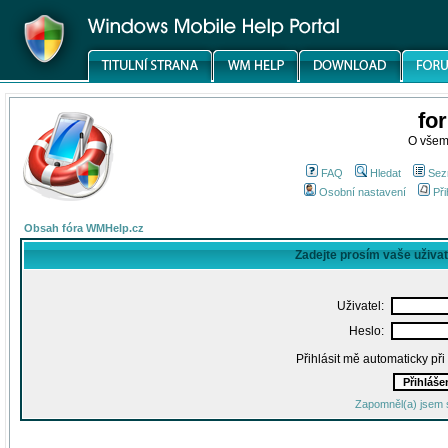
fo
O všem
FAQ
Hledat
Sez
Osobní nastavení
Při
Obsah fóra WMHelp.cz
Zadejte prosím vaše uživa
Uživatel:
Heslo:
Přihlásit mě automaticky př
Zapomněl(a) jsem 