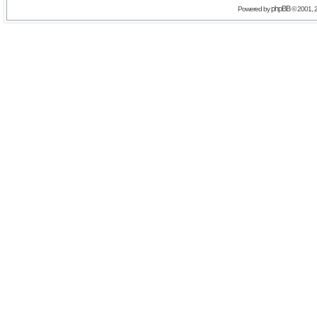
phpBB
Powered by
© 2001, 