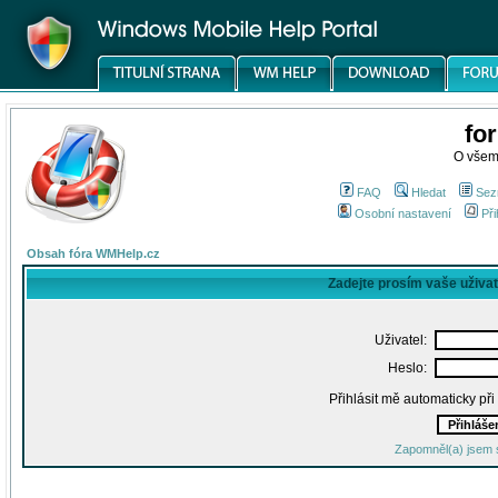
fo
O všem
FAQ
Hledat
Sez
Osobní nastavení
Při
Obsah fóra WMHelp.cz
Zadejte prosím vaše uživa
Uživatel:
Heslo:
Přihlásit mě automaticky př
Zapomněl(a) jsem 