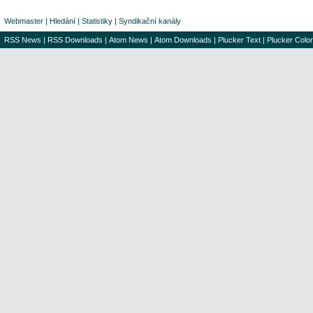
Webmaster
|
Hledání
|
Statistiky
|
Syndikační kanály
RSS News
|
RSS Downloads
|
Atom News
|
Atom Downloads
|
Plucker Text
|
Plucker Color