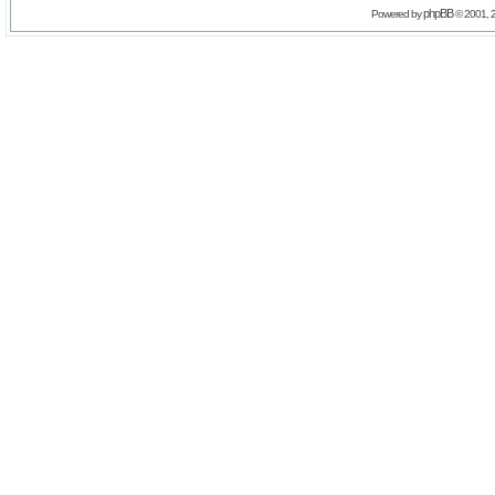
phpBB
Powered by
© 2001, 