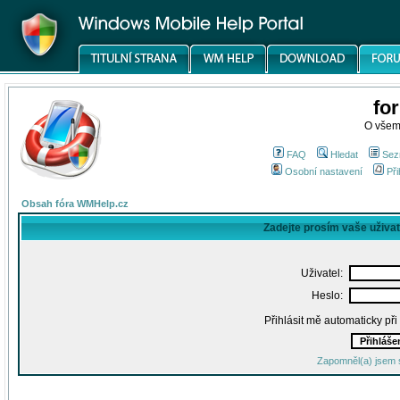
fo
O všem
FAQ
Hledat
Sez
Osobní nastavení
Při
Obsah fóra WMHelp.cz
Zadejte prosím vaše uživa
Uživatel:
Heslo:
Přihlásit mě automaticky př
Zapomněl(a) jsem 