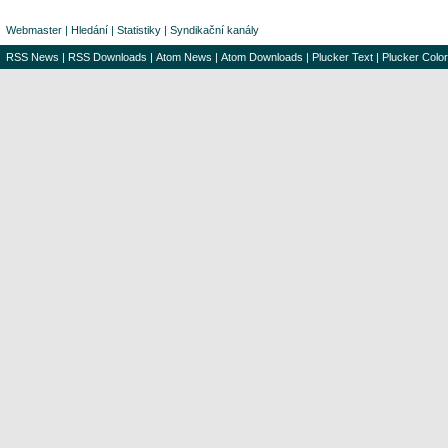
Webmaster
|
Hledání
|
Statistiky
|
Syndikační kanály
RSS News
|
RSS Downloads
|
Atom News
|
Atom Downloads
|
Plucker Text
|
Plucker Color